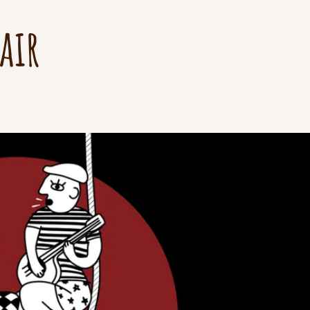
air
La compagnie
La Minute Russ