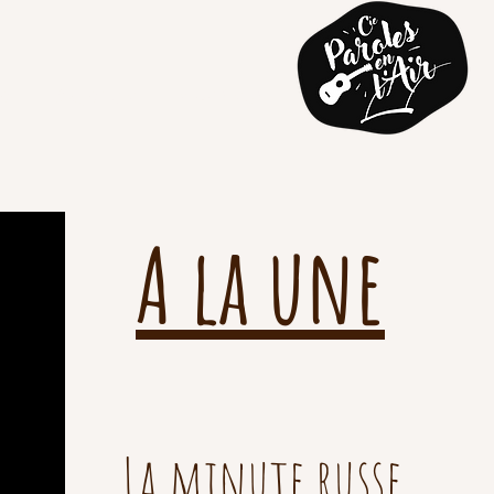
e
Agenda
Contact
A la une
La minute russe