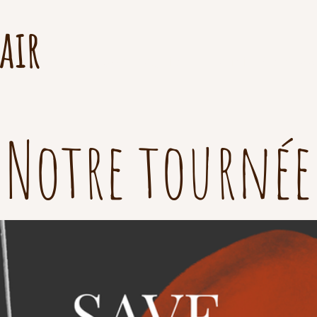
air
La compagnie
La Minute Russ
Notre tournée