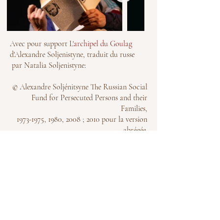
Avec pour support
L'archipel du Goulag
d'Alexandre Soljenistyne, traduit du russe
par Natalia Soljenistyne:
© Alexandre Soljénitsyne The Russian Social
Fund for Persecuted Persons and their
Families,
1973-1975
, 1980, 2008 ; 2010 pour la version
abrégée.
© N.D. Soljénitsyna, pour la confection de
l’édition abrégée, les notes et la préface, 2010.
© Éditions du Seuil,
1974-1976
, Librairie
Arthème Fayard,
1991-2013
, pour la
traduction française.
© Librairie Arthème Fayard, 2014, pour la
traduction française de l’édition abrégée.